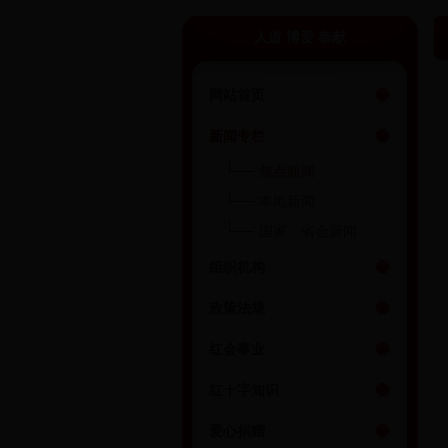
人道 博爱 奉献
网站首页
新闻专栏
焦点新闻
本地新闻
国家、省会新闻
组织机构
政策法规
红会事业
红十字知识
爱心捐赠