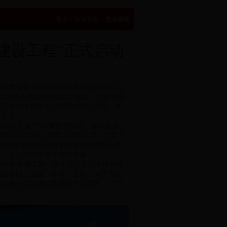
首页
>
新闻专栏
>
焦点新闻
建设工程”正式启动
丹东市全民卫生应急自救互救能力建设工
副会长石漉以及市卫生计生委、市政府应
兴区政府等相关部门领导出席了活动，并
式启动。
现场开展了“传播应急知识，普及急救
启动这项工作，开展宣传和培训，普及卫
利用国际防灾减灾日和应急宣传周以及多
为，全力推进这项工作的开展。
姓的幸福工程，旨在通过充分发挥各级
普及预防、避险、自救、互救、减灾等应
和减少突发事件造成的人员伤害。让“人