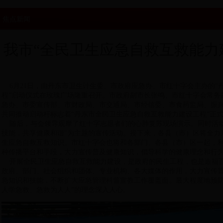
焦点新闻
我市“全民卫生应急自救互救能力
6月21日，由丹东市卫生计生委、市政府应急办、市红十字会主办的“
程”启动仪式在玫瑰广场隆重召开。市政府副市长张鸣、市红十字会常务
急办、市委宣传部、市财政局、市交通局、市经信委、市食药监局、振
共同推动启动杆标志着“丹东市全民卫生应急自救互救能力建设工程”正
随后，与会领导观摩了红十字志愿者们的心肺复苏现场演示。同时活动
技能，共享健康和谐”为主题的宣传活动。接下来，各县（市）区将全力
生应急自救互救知识。市红十字会也将和各部门、各县（市）区一起，
种传播平台和手段，大力宣传普及健康知识，倡导科学的健康理念和行
开展全民卫生应急自救互救能力建设，是政府的民生工程，也是造福百
政府、部门、社会组织和团体、专业机构、各大媒体的作用，大力宣传
急知识和技能，不断扩大应急管理科普宣教工作覆盖面。最大程度地预防
人学急救、急救为人人”的理念深入人心。