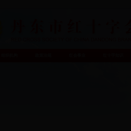
组织机构
政策法规
红会事业
红十字知识