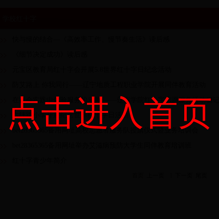
学校红十字
快与慢的结合—《高效率工作、慢节奏生活》读后感
《细节决定成功》读后感
元宝区教育局红十字会开展5.8世界红十字日纪念活动
防艾路上 你我同行——辽宁地质工程职业学院开展同伴教育活动
点击进入首页
在社会实践中体验服务的乐趣 ——辽东学院红十字志愿服务活动侧
六纬路小学开展纪念世界红十字日活动
bet28365365备用网址高校志愿者服务队授旗仪式暨业务培训会
bet28365365备用网址举办艾滋病预防大学生同伴教育培训班
红十字青少年简介
首页
上一页
1
下一页 尾页