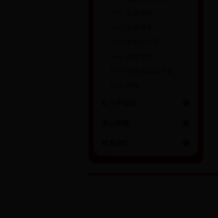
公益项目
志愿服务
学校红十字
国际交流
资料查询与下载
视频
红十字知识
爱心捐赠
联系我们