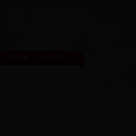
爱心捐赠
联系我们