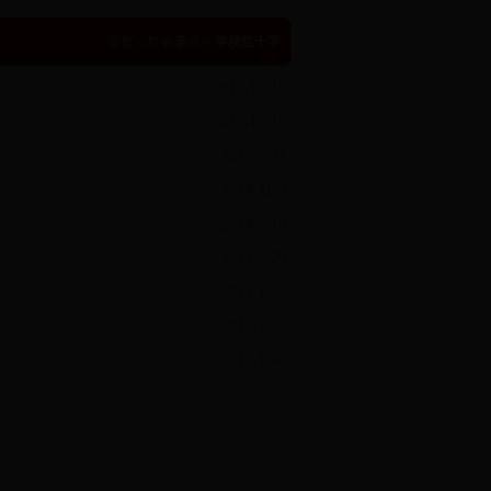
首页
>
红会事业
>
学校红十字
2015-12-15
2015-12-15
2015-5-11
2014-11-3
记
2014-7-18
2014-5-29
2013-12-6
2013-12-6
2013-12-6